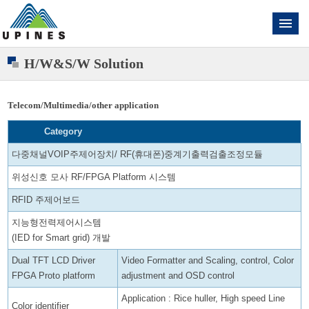
H/W&S/W Solution
Telecom/Multimedia/other application
Category
다중채널VOIP주제어장치/ RF(휴대폰)중계기출력검출조정모듈
위성신호 모사 RF/FPGA Platform 시스템
RFID 주제어보드
지능형전력제어시스템
(IED for Smart grid) 개발
Dual TFT LCD Driver
Video Formatter and Scaling, control, Color
FPGA Proto platform
adjustment and OSD control
Application : Rice huller, High speed Line
Color identifier